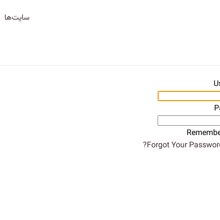
سایت‌ها
U
P
Remembe
Forgot Your Password