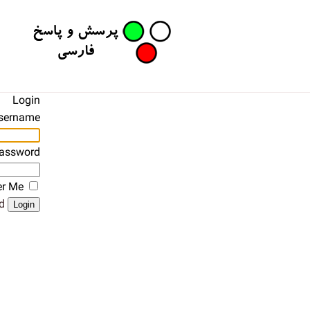
Login
sername
assword
r Me
?
Login