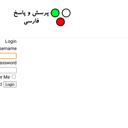
Login
sername
assword
r Me
?
Login