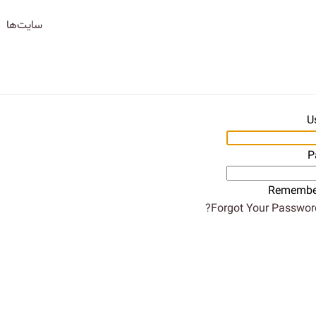
سایت‌ها
U
P
Remembe
Forgot Your Password