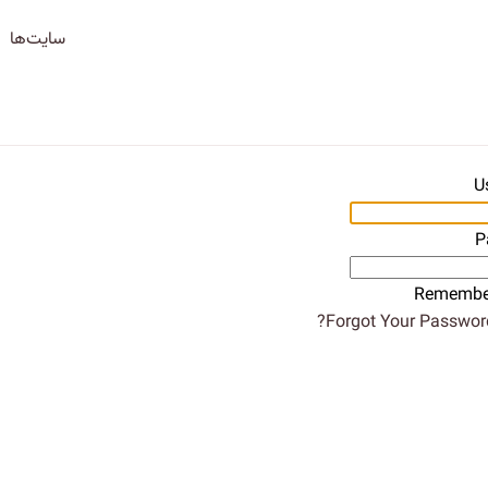
سایت‌ها
U
P
Remembe
Forgot Your Password