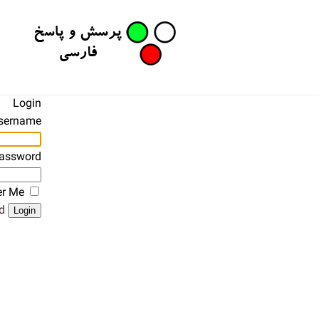
Login
sername
assword
r Me
?
Login