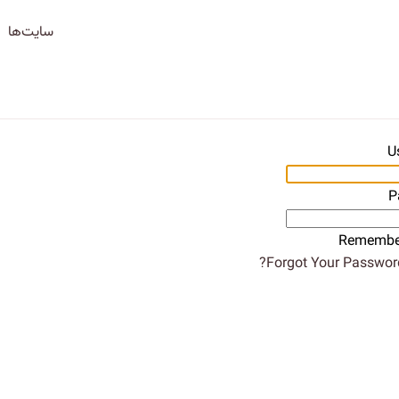
سایت‌ها
U
P
Remembe
Forgot Your Password