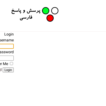
Login
sername
assword
r Me
?
Login