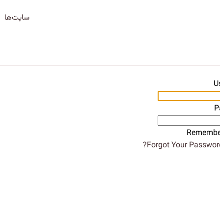
سایت‌ها
U
P
Remembe
Forgot Your Password