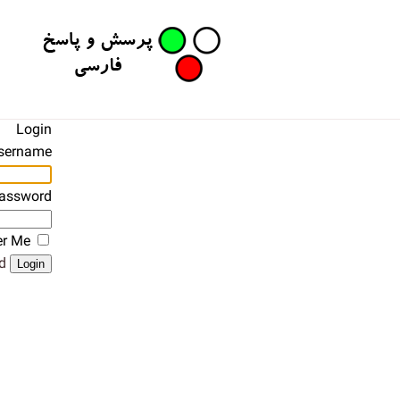
Login
sername
assword
r Me
?
Login