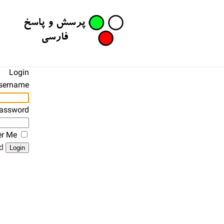
Login
sername
assword
r Me
?
Login