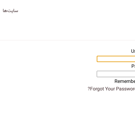
سایت‌ها
U
P
Remembe
Forgot Your Password