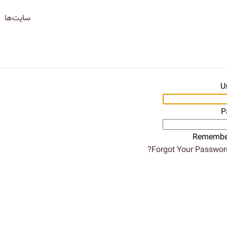
سایت‌ها
U
P
Remembe
Forgot Your Password