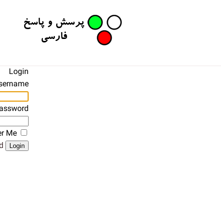
Login
sername
assword
r Me
?
Login