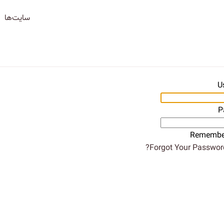
سایت‌ها
U
P
Remembe
Forgot Your Password