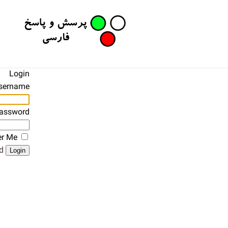
Login
sername
assword
r Me
?
Login