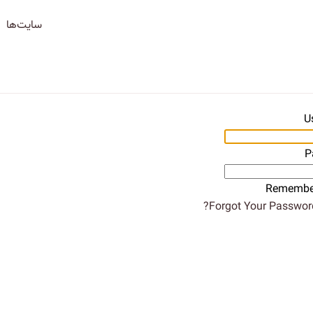
سایت‌ها
U
P
Remembe
Forgot Your Password