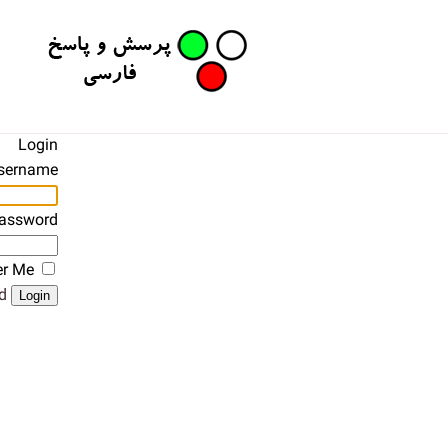
Login
sername
assword
r Me
?
Login