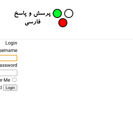
Login
sername
assword
r Me
?
Login