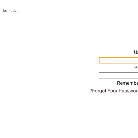
سایت‌ها
U
P
Remembe
Forgot Your Password