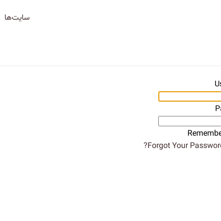
سایت‌ها
U
P
Remembe
Forgot Your Password