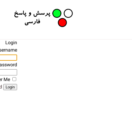
Login
sername
assword
r Me
?
Login