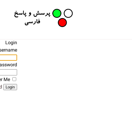
Login
sername
assword
r Me
?
Login