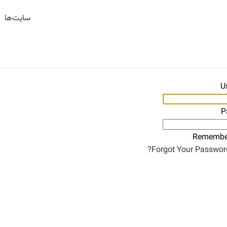
سایت‌ها
U
P
Remembe
Forgot Your Password