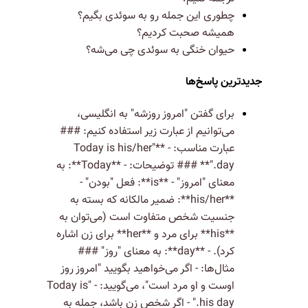
چطوری این جمله رو به سوئدی بگیم؟
همیشه صحبت کردیم؟
حیوان خنگی به سوئدی چی می‌شه؟
جدیدترین پاسخ‌ها
برای گفتن "امروز روزشه" به انگلیسی،
می‌توانیم از عبارت زیر استفاده کنیم: ###
عبارت مناسب: - **"Today is his/her
day."** ### توضیحات: - **Today**: به
معنای "امروز" - **is**: فعل "بودن" -
**his/her**: ضمیر مالکانه که بسته به
جنسیت شخص متفاوت است (می‌توان به
**his** برای مرد و **her** برای زن اشاره
کرد). - **day**: به معنای "روز" ###
مثال‌ها: - اگر می‌خواهید بگویید "امروز روز
اوست و او مرد است"، می‌گویید: - "Today is
his day." - اگر شخص زن باشد، جمله به