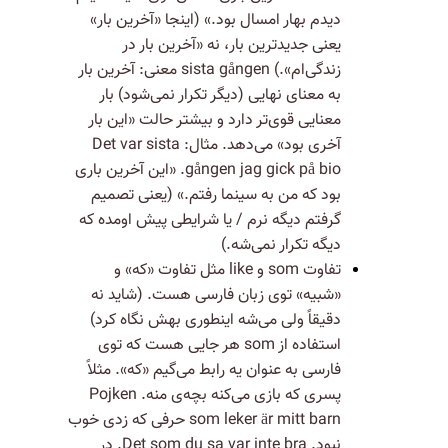
دیدم بهار امسال بود.» (اینجا «آخرین بار»
یعنی جدیدترین بار، نه «آخرین بار در
زندگی‌ام».) sista gången معنی: آخرین بار
به معنای نهایی (دیگر تکرار نمی‌شود) بار
معنایی قوی‌تر دارد و بیشتر حالت «این بار
آخری بود» می‌دهد. مثال: Det var sista
gången jag gick på bio. «این آخرین باری
بود که من به سینما رفتم.» (یعنی تصمیم
گرفتم دیگه نرم / یا شرایطی پیش اومده که
دیگه تکرار نمی‌شه.)
تفاوت som و like مثل تفاوت «که» و
«شبیه» توی زبان فارسی هست. (شاید نه
دقیقاً ولی می‌شه اینطوری بهش نگاه کرد)
استفاده از som هر جایی هست که توی
فارسی به عنوان یه رابط می‌گیم «که». مثلاً
پسری که بازی می‌کنه بچه‌ی منه. Pojken
som leker är mitt barn حرفی که زدی خوب
نبود. Det som du sa var inte bra. در