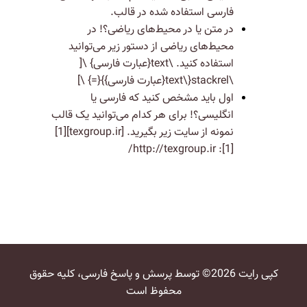
فارسی استفاده شده در قالب.
در متن یا در محیط‌های ریاضی؟! در
محیط‌های ریاضی از دستور زیر می‌توانید
استفاده کنید. \text{عبارت فارسی} \[
\stackrel{\text{عبارت فارسی}}{=} \]
اول باید مشخص کنید که فارسی یا
انگلیسی؟! برای هر کدام می‌توانید یک قالب
نمونه از سایت زیر بگیرید. [texgroup.ir][1]
[1]: http://texgroup.ir/
کپی رایت 2026© توسط پرسش و پاسخ فارسی، کلیه حقوق
محفوظ است