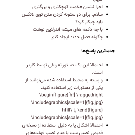
اجرا نشدن علامت کوچکتری و بزرگتری
سلام. برای دو ستونه کردن متن توی لاتکس
باید چیکار کرد؟
با چه دکمه های میشه اندرلاین نوشت
چگونه فصل جدبد ایجاد کنم
جدیدترین پاسخ‌ها
احتمالا این یک دستور تعریفی توسط کاربر
است.
وابسته به محیط استفاده شده می‌توانید از
یکی از دستورات زیر استفاده کنید.
‎\begin{figure}[h!]‎ \raggedright
‎\includegraphics[scale=1]{fig.jpg}‎
\end{figure}‎ یا \hfill
\includegraphics[scale=1]{fig.jpg}‎
احتمالا اشکال یا به دلیل استفاده از نسخه‌ی
قدیمی نصبی ست یا عدم نصب فونت‌های